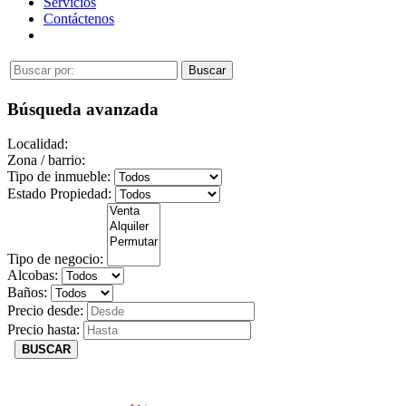
Servicios
Contáctenos
Búsqueda avanzada
Localidad:
Zona / barrio:
Tipo de inmueble:
Estado Propiedad:
Tipo de negocio:
Alcobas:
Baños:
Precio desde:
Precio hasta:
BUSCAR