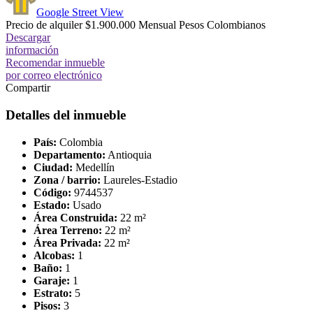
Google
Street View
Precio de alquiler
$1.900.000
Mensual
Pesos Colombianos
Descargar
información
Recomendar inmueble
por correo electrónico
Compartir
Detalles del inmueble
País:
Colombia
Departamento:
Antioquia
Ciudad:
Medellín
Zona / barrio:
Laureles-Estadio
Código:
9744537
Estado:
Usado
Área Construida:
22 m²
Área Terreno:
22 m²
Área Privada:
22 m²
Alcobas:
1
Baño:
1
Garaje:
1
Estrato:
5
Pisos:
3